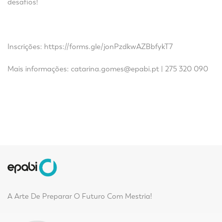
desafios!
Inscrições:
https://forms.gle/jonPzdkwAZBbfykT7
Mais informações:
catarina.gomes@epabi.pt
| 275 320 090
A Arte De Preparar O Futuro Com Mestria!